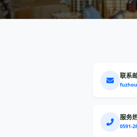
联系
fuzhou
服务
0591-2