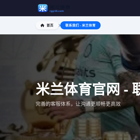
首页
联系我们 - 米兰体育
米兰体育官网 -
完善的客服体系，让沟通更顺畅更高效