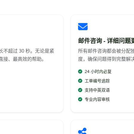
邮件咨询 - 详细问题
不超过 30 秒。无论是紧
所有邮件咨询都会被分配
直接、最高效的帮助。
度，确保问题得到完整解
24 小时内必复
工单编号追踪
支持中英双语
专业内容审核