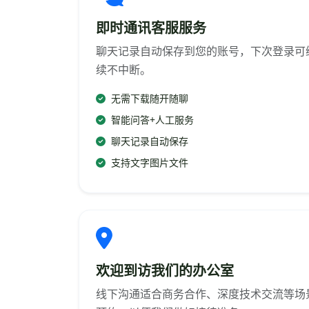
即时通讯客服服务
聊天记录自动保存到您的账号，下次登录可
续不中断。
无需下载随开随聊
智能问答+人工服务
聊天记录自动保存
支持文字图片文件
欢迎到访我们的办公室
线下沟通适合商务合作、深度技术交流等场景