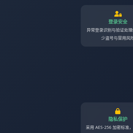
登录安全
异常登录识别与验证处理
少盗号与冒用风
隐私保护
采用 AES-256 加密标